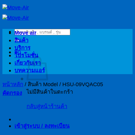
ข้าม
ไป
ยัง
ค้นหา:
เนื้อหา
Move air
สินค้า
บริการ
฿
0
โปรโมชั่น
เกี่ยวกับเรา
บทความแอร์
หน้าหลัก
/
สินค้า Model
/
HSU-09VQAC05
ไม่มีสินค้าในตะกร้า
คัดกรอง
กลับสู่หน้าร้านค้า
เข้าสู่ระบบ / ลงทะเบียน