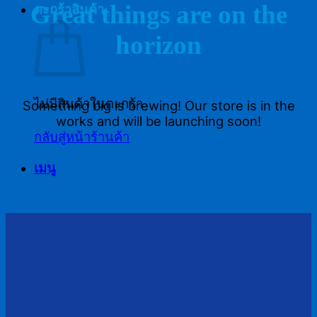
Great things are on the
ตะกร้าสินค้า
horizon
ไม่มีสินค้าในตะกร้า
Something big is brewing! Our store is in the
works and will be launching soon!
กลับสู่หน้าร้านค้า
เมนู