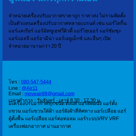
จำหน่ายเครื่องปรับอากาศราคาถูก ราคาส่ง ไม่รวมติดตั้ง
เป็นตัวแทนเครื่องปรับอากาศหลายแบรนด์ เช่น แอร์ไดกิ้น
แอร์แคเรียร์ แอร์มิตซูเฮฟวี่ดิวตี้ แอร์ไฮเออร์ แอร์ซัมซุง
แอร์แอลจี แอร์อามีน่า แอร์เอยูเอ็กซ์ และอื่นๆ เปิด
จำหน่ายมานานกว่า 20 ปี
ติดต่อสั่งซื้อ
โทร :
080-547-5444
Line :
@Air11
Email :
moveair88@gmail.com
เวลาทำการ :
วันจันทร์ - เสาร์ 8.30 - 17.30 น.
มีเครื่องปรับอากาศทุกชนิด ตั้งแต่ แอร์ติดผนัง แอร์ตั้ง
แขวน แอร์แขวนใต้ฝ้า แอร์ฝังฝ้าสี่ทิศทาง แอร์เปลือย แอร์
ตู้ตั้งพื้น แอร์เปลือย แอร์ต่อท่อลม แอร์ระบบVRV VRF
เครื่องฟอกอากาศ ม่านอากาศ