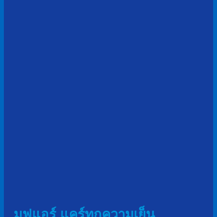
มูฟแอร์ แคร์ทุกความเย็น