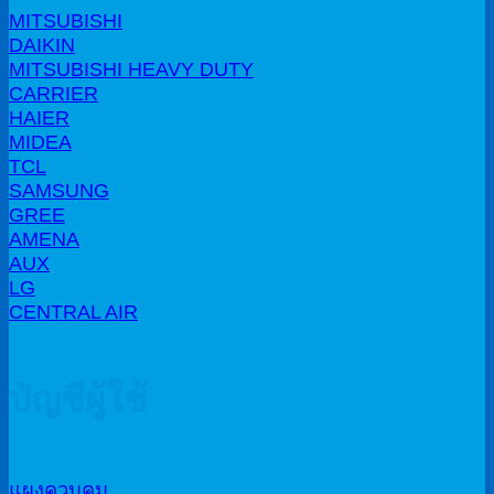
MITSUBISHI
DAIKIN
MITSUBISHI HEAVY DUTY
CARRIER
HAIER
MIDEA
TCL
SAMSUNG
GREE
AMENA
AUX
LG
CENTRAL AIR
บัญชีผู้ใช้
แผงควบคุม