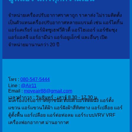
จำหน่ายเครื่องปรับอากาศราคาถูก ราคาส่ง ไม่รวมติดตั้ง
เป็นตัวแทนเครื่องปรับอากาศหลายแบรนด์ เช่น แอร์ไดกิ้น
แอร์แคเรียร์ แอร์มิตซูเฮฟวี่ดิวตี้ แอร์ไฮเออร์ แอร์ซัมซุง
แอร์แอลจี แอร์อามีน่า แอร์เอยูเอ็กซ์ และอื่นๆ เปิด
จำหน่ายมานานกว่า 20 ปี
ติดต่อสั่งซื้อ
โทร :
080-547-5444
Line :
@Air11
Email :
moveair88@gmail.com
เวลาทำการ :
วันจันทร์ - เสาร์ 8.30 - 17.30 น.
มีเครื่องปรับอากาศทุกชนิด ตั้งแต่ แอร์ติดผนัง แอร์ตั้ง
แขวน แอร์แขวนใต้ฝ้า แอร์ฝังฝ้าสี่ทิศทาง แอร์เปลือย แอร์
ตู้ตั้งพื้น แอร์เปลือย แอร์ต่อท่อลม แอร์ระบบVRV VRF
เครื่องฟอกอากาศ ม่านอากาศ