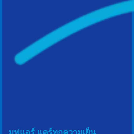
มูฟแอร์ แคร์ทุกความเย็น