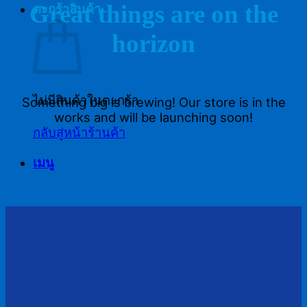
Great things are on the
ตะกร้าสินค้า
horizon
ไม่มีสินค้าในตะกร้า
Something big is brewing! Our store is in the
works and will be launching soon!
กลับสู่หน้าร้านค้า
เมนู