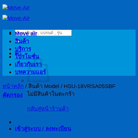
ข้าม
ไป
ยัง
ค้นหา:
เนื้อหา
Move air
สินค้า
บริการ
฿
0
โปรโมชั่น
เกี่ยวกับเรา
บทความแอร์
หน้าหลัก
/
สินค้า Model
/
HSU-18VRSA05SBF
ไม่มีสินค้าในตะกร้า
คัดกรอง
กลับสู่หน้าร้านค้า
เข้าสู่ระบบ / ลงทะเบียน