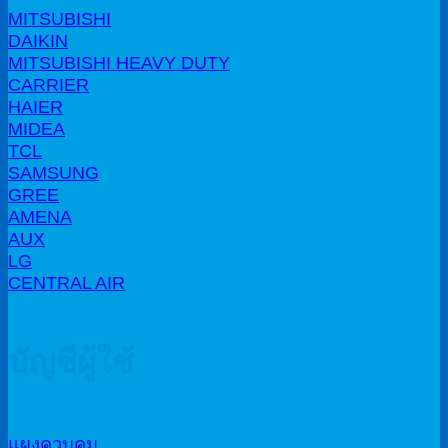
MITSUBISHI
DAIKIN
MITSUBISHI HEAVY DUTY
CARRIER
HAIER
MIDEA
TCL
SAMSUNG
GREE
AMENA
AUX
LG
CENTRAL AIR
บัญชีผู้ใช้
แผงควบคุม