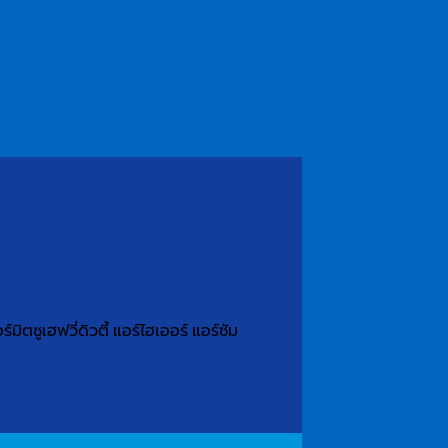
ิตซูเฮฟวี่ดิวตี้ แอร์ไฮเออร์ แอร์ซัม