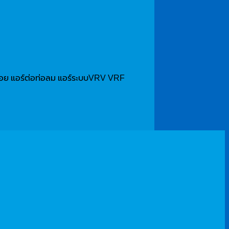
ร์เปลือย แอร์ต่อท่อลม แอร์ระบบVRV VRF