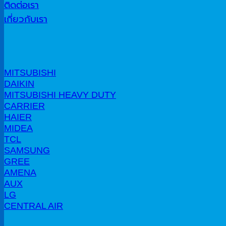
ติดต่อเรา
เกี่ยวกับเรา
MITSUBISHI
DAIKIN
MITSUBISHI HEAVY DUTY
CARRIER
HAIER
MIDEA
TCL
SAMSUNG
GREE
AMENA
AUX
LG
CENTRAL AIR