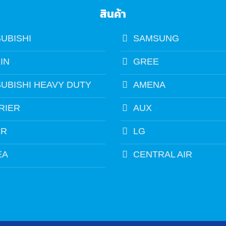
สินค้า
SUBISHI
SAMSUNG
IN
GREE
SUBISHI HEAVY DUTY
AMENA
RIER
AUX
ER
LG
EA
CENTRAL AIR