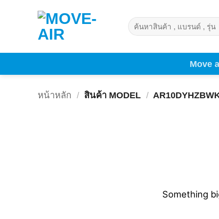
ข้าม
ไป
ค้นหา:
ยัง
เนื้อหา
Move a
หน้าหลัก
/
สินค้า MODEL
/
AR10DYHZBW
Something big