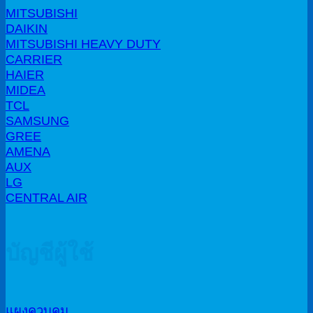
MITSUBISHI
DAIKIN
MITSUBISHI HEAVY DUTY
CARRIER
HAIER
MIDEA
TCL
SAMSUNG
GREE
AMENA
AUX
LG
CENTRAL AIR
บัญชีผู้ใช้
แผงควบคุม