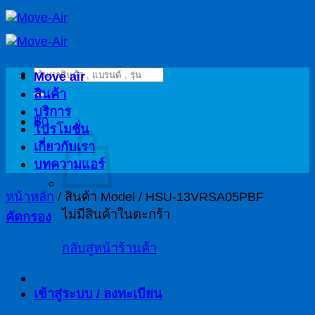
ข้าม
ไป
ยัง
ค้นหา:
เนื้อหา
Move air
สินค้า
บริการ
฿
0
โปรโมชั่น
เกี่ยวกับเรา
บทความแอร์
หน้าหลัก
/
สินค้า Model
/
HSU-13VRSA05PBF
ไม่มีสินค้าในตะกร้า
คัดกรอง
กลับสู่หน้าร้านค้า
เข้าสู่ระบบ / ลงทะเบียน