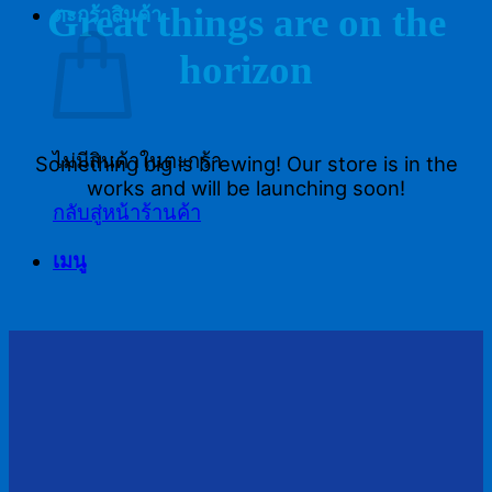
Great things are on the
ตะกร้าสินค้า
horizon
ไม่มีสินค้าในตะกร้า
Something big is brewing! Our store is in the
works and will be launching soon!
กลับสู่หน้าร้านค้า
เมนู