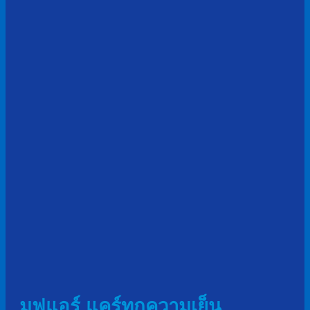
มูฟแอร์ แคร์ทุกความเย็น