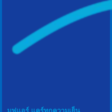
มูฟแอร์ แคร์ทุกความเย็น