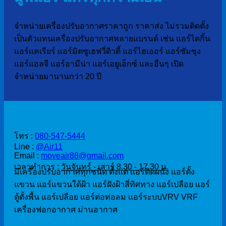
จำหน่ายเครื่องปรับอากาศราคาถูก ราคาส่ง ไม่รวมติดตั้ง
เป็นตัวแทนเครื่องปรับอากาศหลายแบรนด์ เช่น แอร์ไดกิ้น
แอร์แคเรียร์ แอร์มิตซูเฮฟวี่ดิวตี้ แอร์ไฮเออร์ แอร์ซัมซุง
แอร์แอลจี แอร์อามีน่า แอร์เอยูเอ็กซ์ และอื่นๆ เปิด
จำหน่ายมานานกว่า 20 ปี
ติดต่อสั่งซื้อ
โทร :
080-547-5444
Line :
@Air11
Email :
moveair88@gmail.com
เวลาทำการ :
วันจันทร์ - เสาร์ 8.30 - 17.30 น.
มีเครื่องปรับอากาศทุกชนิด ตั้งแต่ แอร์ติดผนัง แอร์ตั้ง
แขวน แอร์แขวนใต้ฝ้า แอร์ฝังฝ้าสี่ทิศทาง แอร์เปลือย แอร์
ตู้ตั้งพื้น แอร์เปลือย แอร์ต่อท่อลม แอร์ระบบVRV VRF
เครื่องฟอกอากาศ ม่านอากาศ