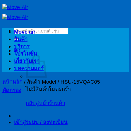
ข้าม
ไป
ยัง
ค้นหา:
เนื้อหา
Move air
สินค้า
บริการ
฿
0
โปรโมชั่น
เกี่ยวกับเรา
บทความแอร์
หน้าหลัก
/
สินค้า Model
/
HSU-15VQAC05
ไม่มีสินค้าในตะกร้า
คัดกรอง
กลับสู่หน้าร้านค้า
เข้าสู่ระบบ / ลงทะเบียน