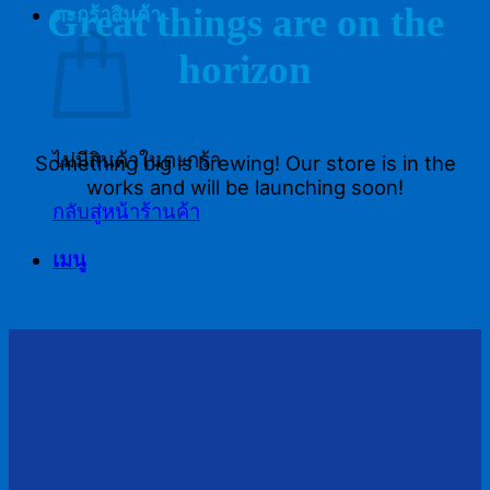
Great things are on the
ตะกร้าสินค้า
horizon
ไม่มีสินค้าในตะกร้า
Something big is brewing! Our store is in the
works and will be launching soon!
กลับสู่หน้าร้านค้า
เมนู