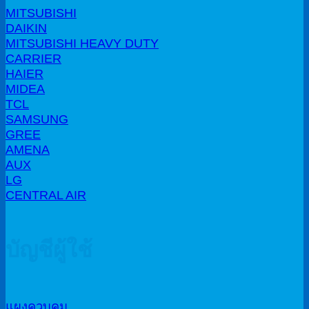
MITSUBISHI
DAIKIN
MITSUBISHI HEAVY DUTY
CARRIER
HAIER
MIDEA
TCL
SAMSUNG
GREE
AMENA
AUX
LG
CENTRAL AIR
บัญชีผู้ใช้
แผงควบคุม