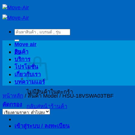
ข้าม
ไป
ยัง
ค้นหา:
เนื้อหา
Move air
สินค้า
฿
0
บริการ
โปรโมชั่น
เกี่ยวกับเรา
บทความแอร์
ไม่มีสินค้าในตะกร้า
หน้าหลัก
/
สินค้า Model
/
HSU-18VSWA03TBF
คัดกรอง
กลับสู่หน้าร้านค้า
เข้าสู่ระบบ / ลงทะเบียน