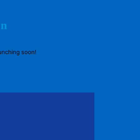
on
aunching soon!