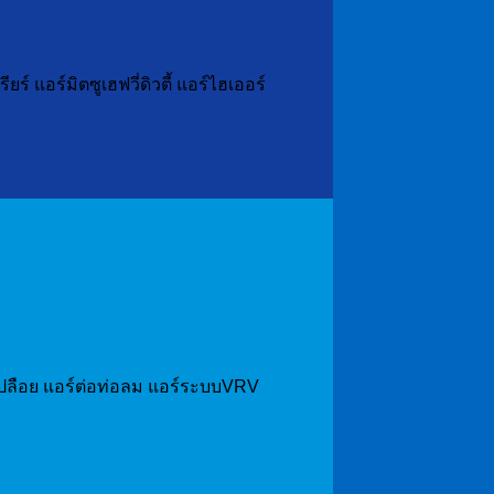
 แอร์มิตซูเฮฟวี่ดิวตี้ แอร์ไฮเออร์
แอร์เปลือย แอร์ต่อท่อลม แอร์ระบบVRV