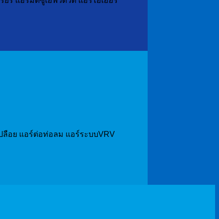
 แอร์มิตซูเฮฟวี่ดิวตี้ แอร์ไฮเออร์
แอร์เปลือย แอร์ต่อท่อลม แอร์ระบบVRV