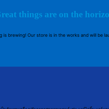
reat things are on the horiz
 is brewing! Our store is in the works and will be l