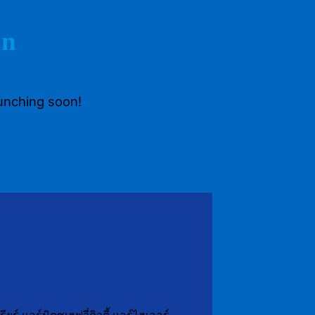
on
aunching soon!