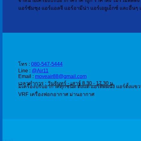
จำหน่ายเครื่องปรับอากาศราคาถูก ราคาส่ง ไม่รวมติดตั้ง เ
แอร์ซัมซุง แอร์แอลจี แอร์อามีน่า แอร์เอยูเอ็กซ์ และอื่น
ติดต่อสั่งซื้อ
โทร :
080-547-5444
Line :
@Air11
Email :
moveair88@gmail.com
เวลาทำการ :
วันจันทร์ - เสาร์ 8.30 - 17.30 น.
มีเครื่องปรับอากาศทุกชนิด ตั้งแต่ แอร์ติดผนัง แอร์ตั้งแข
VRF เครื่องฟอกอากาศ ม่านอากาศ