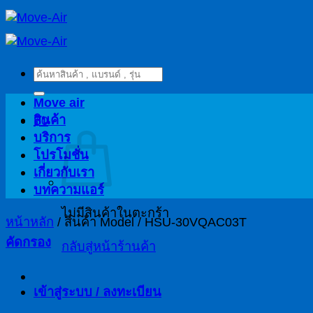
ข้าม
ไป
ยัง
ค้นหา:
เนื้อหา
Move air
สินค้า
฿
0
บริการ
โปรโมชั่น
เกี่ยวกับเรา
บทความแอร์
ไม่มีสินค้าในตะกร้า
หน้าหลัก
/
สินค้า Model
/
HSU-30VQAC03T
คัดกรอง
กลับสู่หน้าร้านค้า
เข้าสู่ระบบ / ลงทะเบียน