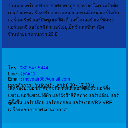
จำหน่ายเครื่องปรับอากาศราคาถูก ราคาส่ง ไม่รวมติดตั้ง
เป็นตัวแทนเครื่องปรับอากาศหลายแบรนด์ เช่น แอร์ไดกิ้น
แอร์แคเรียร์ แอร์มิตซูเฮฟวี่ดิวตี้ แอร์ไฮเออร์ แอร์ซัมซุง
แอร์แอลจี แอร์อามีน่า แอร์เอยูเอ็กซ์ และอื่นๆ เปิด
จำหน่ายมานานกว่า 20 ปี
ติดต่อสั่งซื้อ
โทร :
080-547-5444
Line :
@Air11
Email :
moveair88@gmail.com
เวลาทำการ :
วันจันทร์ - เสาร์ 8.30 - 17.30 น.
มีเครื่องปรับอากาศทุกชนิด ตั้งแต่ แอร์ติดผนัง แอร์ตั้ง
แขวน แอร์แขวนใต้ฝ้า แอร์ฝังฝ้าสี่ทิศทาง แอร์เปลือย แอร์
ตู้ตั้งพื้น แอร์เปลือย แอร์ต่อท่อลม แอร์ระบบVRV VRF
เครื่องฟอกอากาศ ม่านอากาศ