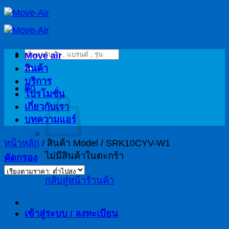
ข้าม
ไป
ยัง
ค้นหา:
เนื้อหา
Move air
สินค้า
บริการ
฿
0
โปรโมชั่น
เกี่ยวกับเรา
บทความแอร์
หน้าหลัก
/
สินค้า Model
/
SRK10CYV-W1
ไม่มีสินค้าในตะกร้า
คัดกรอง
กลับสู่หน้าร้านค้า
เข้าสู่ระบบ / ลงทะเบียน