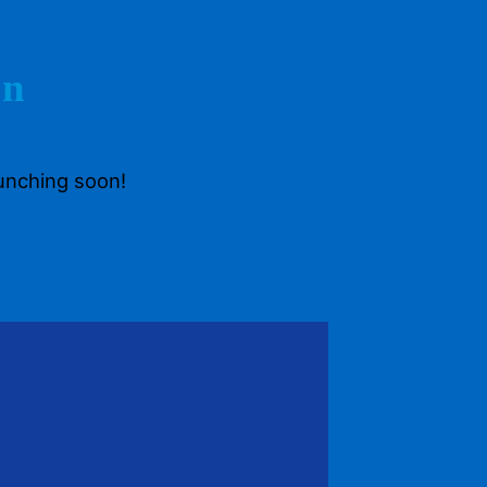
on
aunching soon!