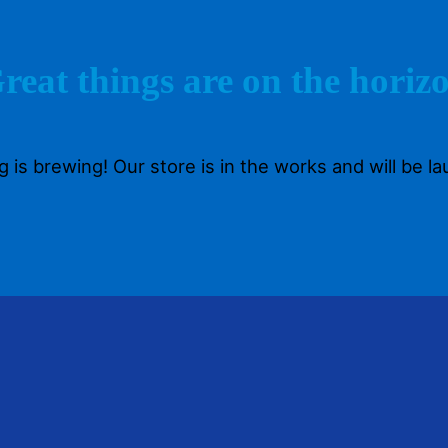
reat things are on the horiz
 is brewing! Our store is in the works and will be l