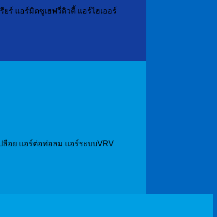
 แอร์มิตซูเฮฟวี่ดิวตี้ แอร์ไฮเออร์
แอร์เปลือย แอร์ต่อท่อลม แอร์ระบบVRV