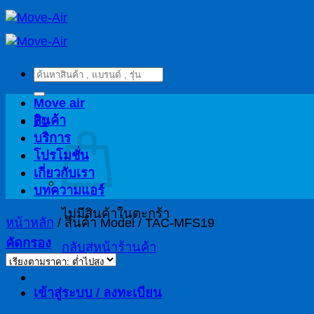
ข้าม
ไป
ยัง
ค้นหา:
เนื้อหา
Move air
สินค้า
฿
0
บริการ
โปรโมชั่น
เกี่ยวกับเรา
บทความแอร์
ไม่มีสินค้าในตะกร้า
หน้าหลัก
/
สินค้า Model
/
TAC-MFS19
คัดกรอง
กลับสู่หน้าร้านค้า
เข้าสู่ระบบ / ลงทะเบียน