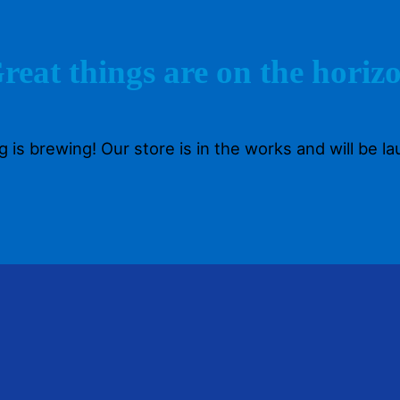
reat things are on the horiz
 is brewing! Our store is in the works and will be l