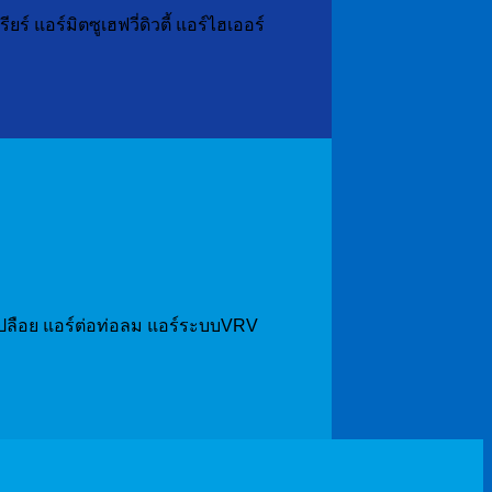
 แอร์มิตซูเฮฟวี่ดิวตี้ แอร์ไฮเออร์
แอร์เปลือย แอร์ต่อท่อลม แอร์ระบบVRV