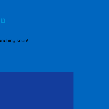
on
aunching soon!