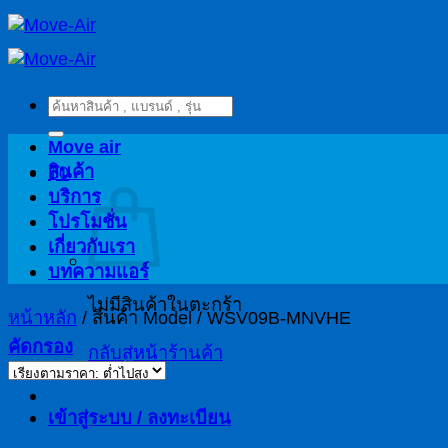
ข้าม
ไป
ยัง
ค้นหา:
เนื้อหา
Move air
สินค้า
฿
0
บริการ
โปรโมชั่น
เกี่ยวกับเรา
บทความแอร์
ไม่มีสินค้าในตะกร้า
หน้าหลัก
/
สินค้า Model
/
WSV09B-MNVHE
คัดกรอง
กลับสู่หน้าร้านค้า
เข้าสู่ระบบ / ลงทะเบียน