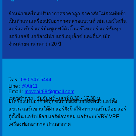
จำหน่ายเครื่องปรับอากาศราคาถูก ราคาส่ง ไม่รวมติดตั้ง
เป็นตัวแทนเครื่องปรับอากาศหลายแบรนด์ เช่น แอร์ไดกิ้น
แอร์แคเรียร์ แอร์มิตซูเฮฟวี่ดิวตี้ แอร์ไฮเออร์ แอร์ซัมซุง
แอร์แอลจี แอร์อามีน่า แอร์เอยูเอ็กซ์ และอื่นๆ เปิด
จำหน่ายมานานกว่า 20 ปี
ติดต่อสั่งซื้อ
โทร :
080-547-5444
Line :
@Air11
Email :
moveair88@gmail.com
เวลาทำการ :
วันจันทร์ - เสาร์ 8.30 - 17.30 น.
มีเครื่องปรับอากาศทุกชนิด ตั้งแต่ แอร์ติดผนัง แอร์ตั้ง
แขวน แอร์แขวนใต้ฝ้า แอร์ฝังฝ้าสี่ทิศทาง แอร์เปลือย แอร์
ตู้ตั้งพื้น แอร์เปลือย แอร์ต่อท่อลม แอร์ระบบVRV VRF
เครื่องฟอกอากาศ ม่านอากาศ