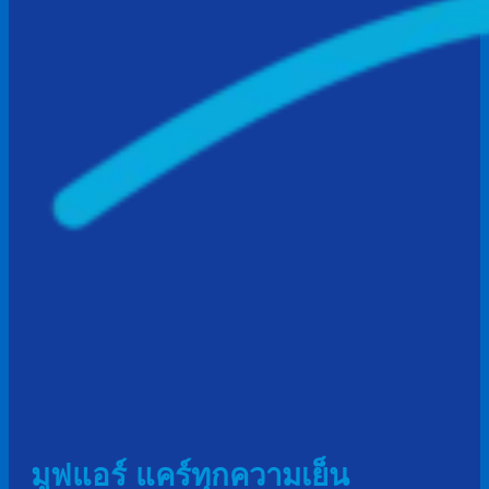
มูฟแอร์ แคร์ทุกความเย็น