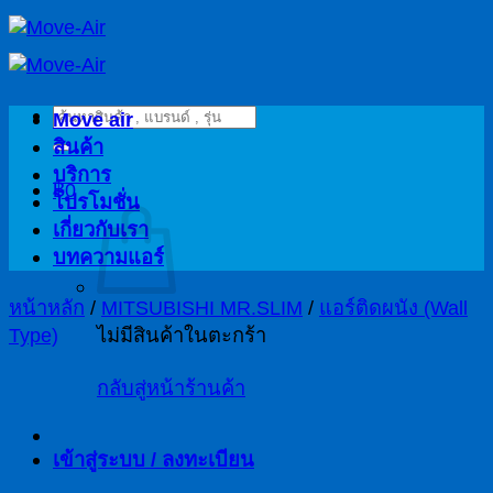
ข้าม
ไป
ยัง
ค้นหา:
เนื้อหา
Move air
สินค้า
บริการ
฿
0
โปรโมชั่น
เกี่ยวกับเรา
บทความแอร์
หน้าหลัก
/
MITSUBISHI MR.SLIM
/
แอร์ติดผนัง (Wall
Type)
ไม่มีสินค้าในตะกร้า
กลับสู่หน้าร้านค้า
เข้าสู่ระบบ / ลงทะเบียน