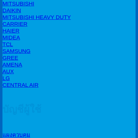
MITSUBISHI
DAIKIN
MITSUBISHI HEAVY DUTY
CARRIER
HAIER
MIDEA
TCL
SAMSUNG
GREE
AMENA
AUX
LG
CENTRAL AIR
บัญชีผู้ใช้
แผงควบคุม