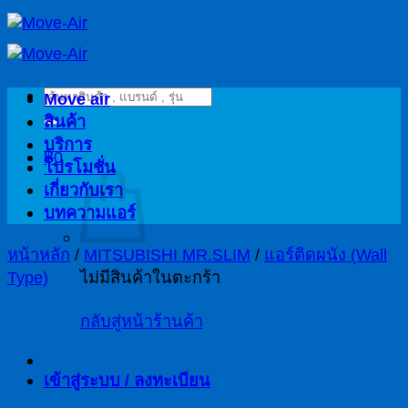
ข้าม
ไป
ยัง
ค้นหา:
เนื้อหา
Move air
สินค้า
บริการ
฿
0
โปรโมชั่น
เกี่ยวกับเรา
บทความแอร์
หน้าหลัก
/
MITSUBISHI MR.SLIM
/
แอร์ติดผนัง (Wall
Type)
ไม่มีสินค้าในตะกร้า
กลับสู่หน้าร้านค้า
เข้าสู่ระบบ / ลงทะเบียน