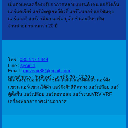
เป็นตัวแทนเครื่องปรับอากาศหลายแบรนด์ เช่น แอร์ไดกิ้น
แอร์แคเรียร์ แอร์มิตซูเฮฟวี่ดิวตี้ แอร์ไฮเออร์ แอร์ซัมซุง
แอร์แอลจี แอร์อามีน่า แอร์เอยูเอ็กซ์ และอื่นๆ เปิด
จำหน่ายมานานกว่า 20 ปี
ติดต่อสั่งซื้อ
โทร :
080-547-5444
Line :
@Air11
Email :
moveair88@gmail.com
เวลาทำการ :
วันจันทร์ - เสาร์ 8.30 - 17.30 น.
มีเครื่องปรับอากาศทุกชนิด ตั้งแต่ แอร์ติดผนัง แอร์ตั้ง
แขวน แอร์แขวนใต้ฝ้า แอร์ฝังฝ้าสี่ทิศทาง แอร์เปลือย แอร์
ตู้ตั้งพื้น แอร์เปลือย แอร์ต่อท่อลม แอร์ระบบVRV VRF
เครื่องฟอกอากาศ ม่านอากาศ