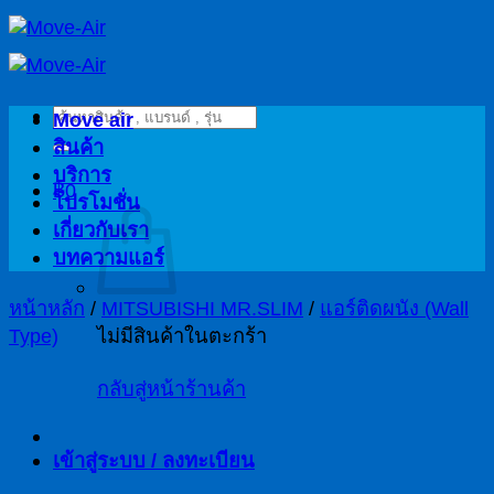
ข้าม
ไป
ยัง
ค้นหา:
เนื้อหา
Move air
สินค้า
บริการ
฿
0
โปรโมชั่น
เกี่ยวกับเรา
บทความแอร์
หน้าหลัก
/
MITSUBISHI MR.SLIM
/
แอร์ติดผนัง (Wall
Type)
ไม่มีสินค้าในตะกร้า
กลับสู่หน้าร้านค้า
เข้าสู่ระบบ / ลงทะเบียน