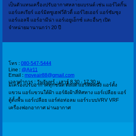
เป็นตัวแทนเครื่องปรับอากาศหลายแบรนด์ เช่น แอร์ไดกิ้น
แอร์แคเรียร์ แอร์มิตซูเฮฟวี่ดิวตี้ แอร์ไฮเออร์ แอร์ซัมซุง
แอร์แอลจี แอร์อามีน่า แอร์เอยูเอ็กซ์ และอื่นๆ เปิด
จำหน่ายมานานกว่า 20 ปี
ติดต่อสั่งซื้อ
โทร :
080-547-5444
Line :
@Air11
Email :
moveair88@gmail.com
เวลาทำการ :
วันจันทร์ - เสาร์ 8.30 - 17.30 น.
มีเครื่องปรับอากาศทุกชนิด ตั้งแต่ แอร์ติดผนัง แอร์ตั้ง
แขวน แอร์แขวนใต้ฝ้า แอร์ฝังฝ้าสี่ทิศทาง แอร์เปลือย แอร์
ตู้ตั้งพื้น แอร์เปลือย แอร์ต่อท่อลม แอร์ระบบVRV VRF
เครื่องฟอกอากาศ ม่านอากาศ